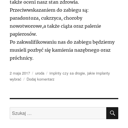
także oceni nasz stan zdrowia.
Przeciwwskazaniem do zabiegu są:
paradontoza, cukrzyca, choroby
nowotworowe,a także ciąża oraz palenie
papierosów.
Po zakwalifikowaniu nas do zabiegu będziemy
musieli pozbyć się kamienia nazębnego oraz
próchnicy.
Data
Kategorie
Tagi
2 maja 2017
uroda
implnty czy sa drogie
,
jakie implanty
publikacji
do
wybrać
Dodaj komentarz
Prześliczne
zdrowe
zęby
dodatkowo
SZU
godny
Szukaj:
podziwu
uroczy
uśmieszek