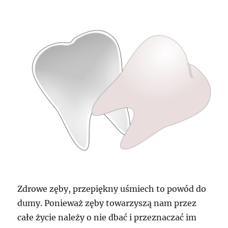
ustnej
natomiast
dodatkowo
ich
zgubę
Zdrowe zęby, przepiękny uśmiech to powód do
dumy. Ponieważ zęby towarzyszą nam przez
całe życie należy o nie dbać i przeznaczać im