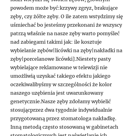
powodem może być:krzywy zgryz, brakujące
zęby, czy żółte zęby. O ile zatem wstydzimy się
uśmiechać bo jesteśmy przekonani że wszyscy
patrzą właśnie na nasze zęby warto pomyśleć
nad zabiegami takimi jak: ile kosztuje
wybielanie zębów|licówki na zęby|nakładki na
zęby|porcelanowe licówki}.Niestety pasty
wybielające reklamowane w telewizji nie
umożliwią uzyskać takiego efektu jakiego
oczekiwalibyśmy w szczególności że kolor
naszego uzębienia jest uwarunkowany
genetycznie.Nasze zęby zdołamy wybielić
stosującprzez dwa tygodnie indywidualnie
przygotowaną przez stomatologa nakładkę.
Inną metodą często stosowaną w gabinetach
stomatologicznych jest naświetlanie ich