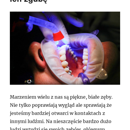
natomiast
także
ich
brak
Marzeniem wielu z nas są piękne, białe zęby.
Nie tylko poprawiają wygląd ale sprawiają że
jesteśmy bardziej otwarci w kontaktach z
innymi ludźmi. Na nieszczęście bardzo dużo
ludzi wstydzi się swoich zębów, głównym