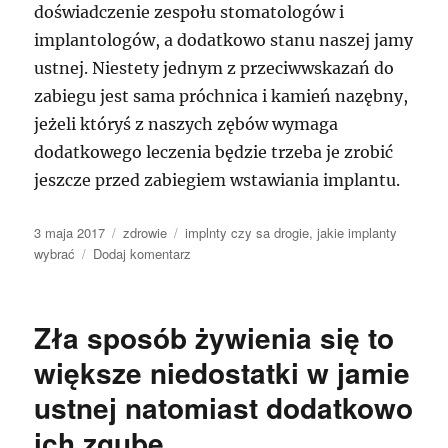
doświadczenie zespołu stomatologów i
implantologów, a dodatkowo stanu naszej jamy
ustnej. Niestety jednym z przeciwwskazań do
zabiegu jest sama próchnica i kamień nazębny,
jeżeli któryś z naszych zębów wymaga
dodatkowego leczenia będzie trzeba je zrobić
jeszcze przed zabiegiem wstawiania implantu.
Data
Kategorie
Tagi
3 maja 2017
zdrowie
implnty czy sa drogie
,
jakie implanty
publikacji
do
wybrać
Dodaj komentarz
Zły
sposób
żywienia
Zła sposób żywienia się to
się
to
większe niedostatki w jamie
większe
ustnej natomiast dodatkowo
ubytki
w
ich zgubę
zębach