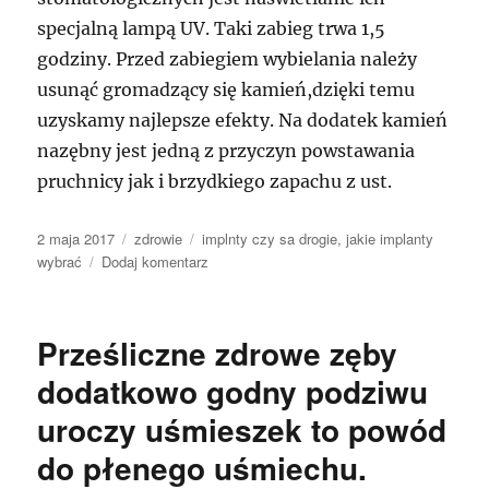
specjalną lampą UV. Taki zabieg trwa 1,5
godziny. Przed zabiegiem wybielania należy
usunąć gromadzący się kamień,dzięki temu
uzyskamy najlepsze efekty. Na dodatek kamień
nazębny jest jedną z przyczyn powstawania
pruchnicy jak i brzydkiego zapachu z ust.
Data
Kategorie
Tagi
2 maja 2017
zdrowie
implnty czy sa drogie
,
jakie implanty
publikacji
do
wybrać
Dodaj komentarz
Zła
sposób
żywienia
Prześliczne zdrowe zęby
się
to
dodatkowo godny podziwu
większe
uroczy uśmieszek to powód
niedostatki
w
do płenego uśmiechu.
jamie