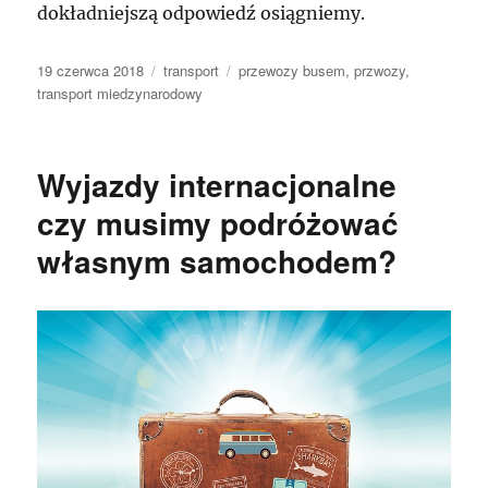
dokładniejszą odpowiedź osiągniemy.
Data
Kategorie
Tagi
19 czerwca 2018
transport
przewozy busem
,
przwozy
,
publikacji
transport miedzynarodowy
Wyjazdy internacjonalne
czy musimy podróżować
własnym samochodem?