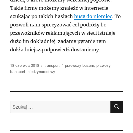
Takie firmy możemy znaleźć w internecie
szukając po takich hasłach
busy do niemiec
. To
pozwoli nam sprecyzować cel podróży bo
przewoźników reklamujących w sieci istnieje
dużo im dokładniej zadamy pytanie tym
dokładniejszą odpowiedź dostaniemy.
Data
Kategorie
Tagi
18 czerwca 2018
transport
przewozy busem
,
przwozy
,
publikacji
transport miedzynarodowy
SZU
Szukaj: