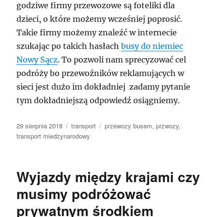
godziwe firmy przewozowe są foteliki dla
dzieci, o które możemy wcześniej poprosić.
Takie firmy możemy znaleźć w internecie
szukając po takich hasłach
busy do niemiec
Nowy Sącz
. To pozwoli nam sprecyzować cel
podróży bo przewoźników reklamujących w
sieci jest dużo im dokładniej zadamy pytanie
tym dokładniejszą odpowiedź osiągniemy.
Data
Kategorie
Tagi
29 sierpnia 2018
transport
przewozy busem
,
przwozy
,
publikacji
transport miedzynarodowy
Wyjazdy między krajami czy
musimy podróżować
prywatnym środkiem