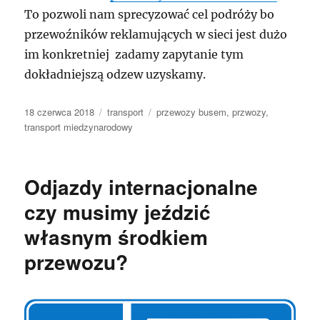
To pozwoli nam sprecyzować cel podróży bo
przewoźników reklamujących w sieci jest dużo
im konkretniej zadamy zapytanie tym
dokładniejszą odzew uzyskamy.
Data
Kategorie
Tagi
18 czerwca 2018
transport
przewozy busem
,
przwozy
,
publikacji
transport miedzynarodowy
Odjazdy internacjonalne
czy musimy jeździć
własnym środkiem
przewozu?