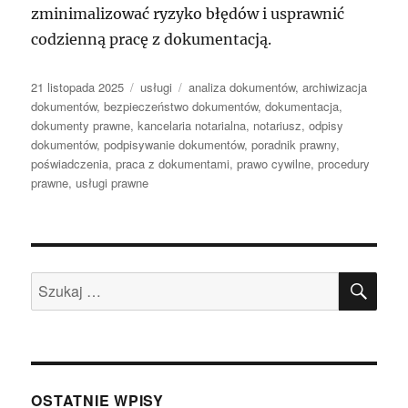
zminimalizować ryzyko błędów i usprawnić
codzienną pracę z dokumentacją.
Data
Kategorie
Tagi
21 listopada 2025
usługi
analiza dokumentów
,
archiwizacja
publikacji
dokumentów
,
bezpieczeństwo dokumentów
,
dokumentacja
,
dokumenty prawne
,
kancelaria notarialna
,
notariusz
,
odpisy
dokumentów
,
podpisywanie dokumentów
,
poradnik prawny
,
poświadczenia
,
praca z dokumentami
,
prawo cywilne
,
procedury
prawne
,
usługi prawne
SZU
Szukaj:
OSTATNIE WPISY