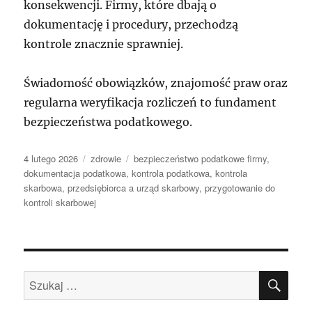
konsekwencji. Firmy, które dbają o
dokumentację i procedury, przechodzą
kontrole znacznie sprawniej.
Świadomość obowiązków, znajomość praw oraz
regularna weryfikacja rozliczeń to fundament
bezpieczeństwa podatkowego.
Data
Kategorie
Tagi
4 lutego 2026
zdrowie
bezpieczeństwo podatkowe firmy
,
publikacji
dokumentacja podatkowa
,
kontrola podatkowa
,
kontrola
skarbowa
,
przedsiębiorca a urząd skarbowy
,
przygotowanie do
kontroli skarbowej
SZU
Szukaj: