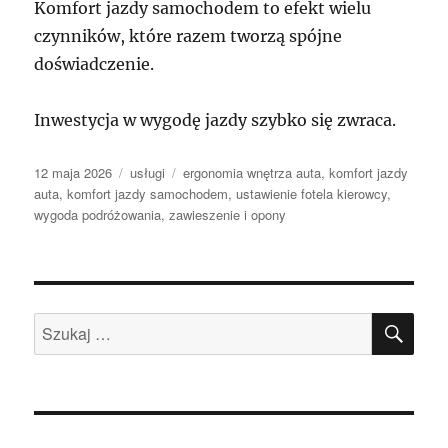
Komfort jazdy samochodem to efekt wielu
czynników, które razem tworzą spójne
doświadczenie.
Inwestycja w wygodę jazdy szybko się zwraca.
Data
Kategorie
Tagi
12 maja 2026
usługi
ergonomia wnętrza auta
,
komfort jazdy
publikacji
auta
,
komfort jazdy samochodem
,
ustawienie fotela kierowcy
,
wygoda podróżowania
,
zawieszenie i opony
SZU
Szukaj: