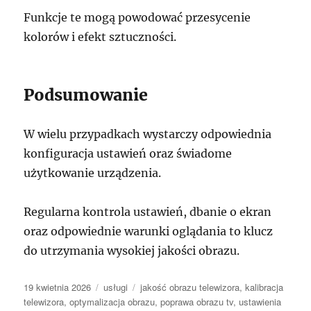
Funkcje te mogą powodować przesycenie
kolorów i efekt sztuczności.
Podsumowanie
W wielu przypadkach wystarczy odpowiednia
konfiguracja ustawień oraz świadome
użytkowanie urządzenia.
Regularna kontrola ustawień, dbanie o ekran
oraz odpowiednie warunki oglądania to klucz
do utrzymania wysokiej jakości obrazu.
Data
Kategorie
Tagi
19 kwietnia 2026
usługi
jakość obrazu telewizora
,
kalibracja
publikacji
telewizora
,
optymalizacja obrazu
,
poprawa obrazu tv
,
ustawienia