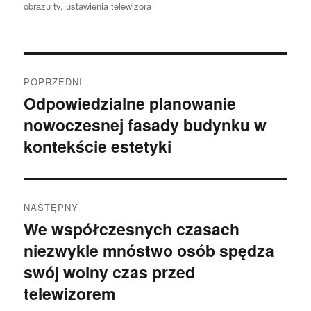
obrazu tv
,
ustawienia telewizora
Nawigacja
POPRZEDNI
wpisu
Odpowiedzialne planowanie
Poprzedni
nowoczesnej fasady budynku w
wpis:
kontekście estetyki
NASTĘPNY
We współczesnych czasach
Następny
niezwykle mnóstwo osób spędza
wpis:
swój wolny czas przed
telewizorem