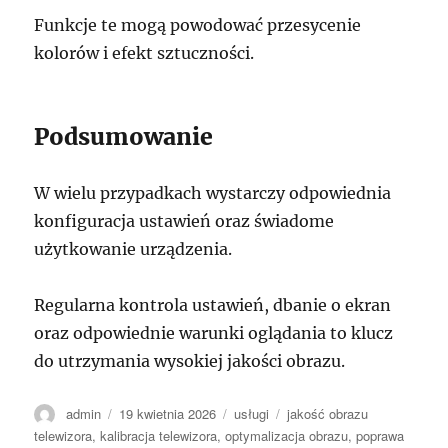
Funkcje te mogą powodować przesycenie
kolorów i efekt sztuczności.
Podsumowanie
W wielu przypadkach wystarczy odpowiednia
konfiguracja ustawień oraz świadome
użytkowanie urządzenia.
Regularna kontrola ustawień, dbanie o ekran
oraz odpowiednie warunki oglądania to klucz
do utrzymania wysokiej jakości obrazu.
Autor
Data
Kategorie
Tagi
admin
19 kwietnia 2026
usługi
jakość obrazu
publikacji
telewizora
,
kalibracja telewizora
,
optymalizacja obrazu
,
poprawa