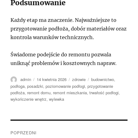
Podsumowanie
Każdy etap ma znaczenie. Najważniejsze to
przygotowanie podłoża, dobór materiałów oraz
kontrola warunków technicznych.
Świadome podejście do remontu pozwala
uniknąć problemów i kosztownych napraw.
Autor
Data
Kategorie
Tagi
admin
14 kwietnia 2026
zdrowie
budownictwo
,
publikacji
podłoga
,
posadzki
,
poziomowanie podłogi
,
przygotowanie
podłoża
,
remont domu
,
remont mieszkania
,
trwałość podłogi
,
wykończenie wnętrz
,
wylewka
Nawigacja
POPRZEDNI