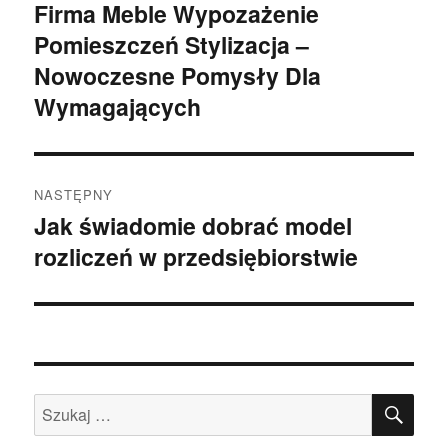
wpisu
Firma Meble Wypozażenie
Poprzedni
Pomieszczeń Stylizacja –
wpis:
Nowoczesne Pomysły Dla
Wymagających
NASTĘPNY
Jak świadomie dobrać model
Następny
rozliczeń w przedsiębiorstwie
wpis:
SZU
Szukaj: