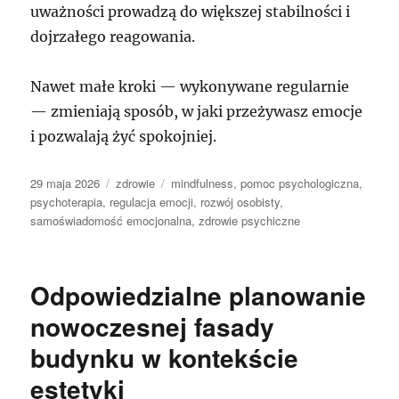
uważności prowadzą do większej stabilności i
dojrzałego reagowania.
Nawet małe kroki — wykonywane regularnie
— zmieniają sposób, w jaki przeżywasz emocje
i pozwalają żyć spokojniej.
Data
Kategorie
Tagi
29 maja 2026
zdrowie
mindfulness
,
pomoc psychologiczna
,
publikacji
psychoterapia
,
regulacja emocji
,
rozwój osobisty
,
samoświadomość emocjonalna
,
zdrowie psychiczne
Odpowiedzialne planowanie
nowoczesnej fasady
budynku w kontekście
estetyki