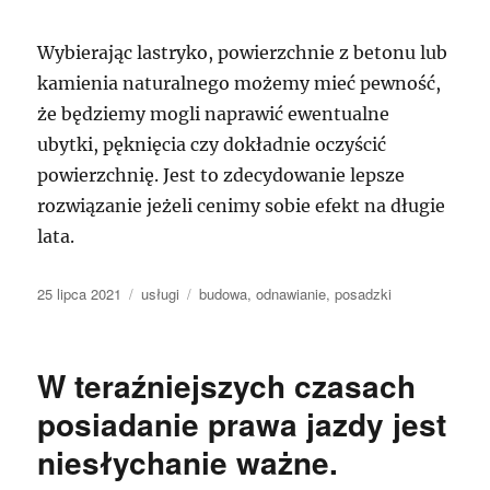
Wybierając lastryko, powierzchnie z betonu lub
kamienia naturalnego możemy mieć pewność,
że będziemy mogli naprawić ewentualne
ubytki, pęknięcia czy dokładnie oczyścić
powierzchnię. Jest to zdecydowanie lepsze
rozwiązanie jeżeli cenimy sobie efekt na długie
lata.
Data
Kategorie
Tagi
25 lipca 2021
usługi
budowa
,
odnawianie
,
posadzki
publikacji
W teraźniejszych czasach
posiadanie prawa jazdy jest
niesłychanie ważne.