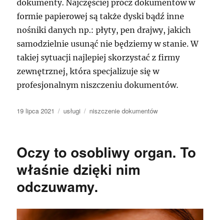
dokumenty. Najczęściej prócz dokumentów w
formie papierowej są także dyski bądź inne
nośniki danych np.: płyty, pen drajwy, jakich
samodzielnie usunąć nie będziemy w stanie. W
takiej sytuacji najlepiej skorzystać z firmy
zewnętrznej, która specjalizuje się w
profesjonalnym niszczeniu dokumentów.
Data
Kategorie
Tagi
19 lipca 2021
usługi
niszczenie dokumentów
publikacji
Oczy to osobliwy organ. To
właśnie dzięki nim
odczuwamy.