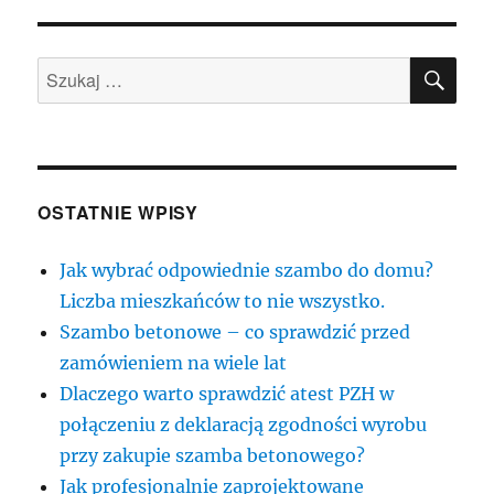
A
wpisach
STR
ONA
SZU
Szukaj:
OSTATNIE WPISY
Jak wybrać odpowiednie szambo do domu?
Liczba mieszkańców to nie wszystko.
Szambo betonowe – co sprawdzić przed
zamówieniem na wiele lat
Dlaczego warto sprawdzić atest PZH w
połączeniu z deklaracją zgodności wyrobu
przy zakupie szamba betonowego?
Jak profesjonalnie zaprojektowane