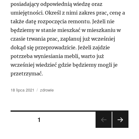
posiadający odpowiednią wiedzę oraz
umiejętności. Określ z nimi zakres prac, cenę a
także datę rozpoczęcia remontu. Jeżeli nie
będziemy w stanie mieszkać w mieszkaniu w
czasie trwania prac, zaplanuj już wcześniej
dokąd się przeprowadzicie. Jeżeli zajdzie
potrzeba wyniesiania mebli, warto już
wcześniej wiedzieć gdzie będziemy mogli je
przetrzymać.
Data
Kategorie
18 lipca 2021
zdrowie
publikacji
Nawigacja
STRONA
1
NAST
po
ĘPN