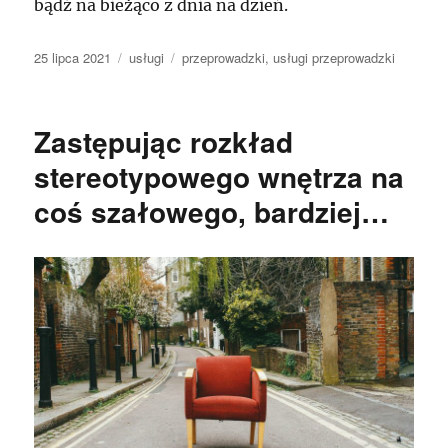
bądź na bieżąco z dnia na dzień.
Data
Kategorie
Tagi
25 lipca 2021
usługi
przeprowadzki
,
usługi przeprowadzki
publikacji
Zastępując rozkład
stereotypowego wnętrza na
coś szałowego, bardziej…