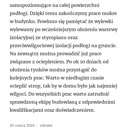
samopoziomujące na całej powierzchni
podłogi. Dzięki temu zakończymy prace mokre
w budynku. Powinno się pamiętać że wylewki
wylewamy po wcześniejszym ułożeniu warstwy
izolacyjnej ze styropianu oraz
przeciwwilgociowej izolacji podłogi na gruncie.
Na zewnątrz można prowadzić już prace
związane z ociepleniem. Po ok 10 dniach od
ułożenia tynków można przystąpić do
kolejnych prac. Warto w niedługim czasie
ocieplić strop, tak by w domu było jak najmniej
wilgoci. Do wszystkich prac warto zatrudnić
sprawdzoną ekipę budowlaną z odpowiednimi
kwalifikacjami oraz doświadczeniem.
Data
Kategorie
25 marca 2024
zdrowie