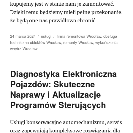
kupujemy jest w stanie nam je zamontować.
Dzięki temu będziemy mieli pełne przekonanie,
że będą one nas prawidłowo chronić.
Data
Kategorie
Tagi
24 marca 2024
usługi
firma remontowa Wrocław
,
obsługa
publikacji
techniczna obiektów Wrocław
,
remonty Wrocław
,
wykończenia
wnętrz Wrocław
Diagnostyka Elektroniczna
Pojazdów: Skuteczne
Naprawy i Aktualizacje
Programów Sterujących
Usługi konserwacyjne automechanizmu, serwis
oraz zapewniają kompleksowe rozwiązania dla