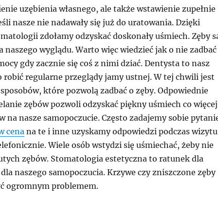
ienie uzębienia własnego, ale także wstawienie zupełnie
li nasze nie nadawały się już do uratowania. Dzięki
matologii zdołamy odzyskać doskonały uśmiech. Zęby s
 naszego wyglądu. Warto więc wiedzieć jak o nie zadbać 
ocy gdy zacznie się coś z nimi dziać. Dentysta to nasz
o robić regularne przeglądy jamy ustnej. W tej chwili jest
e sposobów, które pozwolą zadbać o zęby. Odpowiednie
ielanie zębów pozwoli odzyskać piękny uśmiech co więcej
w na nasze samopoczucie. Często zadajemy sobie pytani
w cena
na te i inne uzyskamy odpowiedzi podczas wizytu
elefonicznie. Wiele osób wstydzi się uśmiechać, żeby nie
tych zębów. Stomatologia estetyczna to ratunek dla
 dla naszego samopoczucia. Krzywe czy zniszczone zęby
być ogromnym problemem.