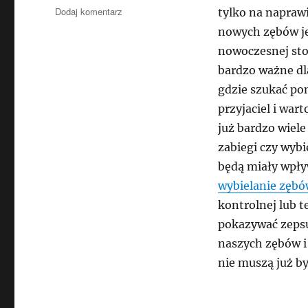
do
Dodaj komentarz
tylko na napraw
Profilaktyka
nowych zębów jeś
czyli
nowoczesnej sto
jak
należycie
bardzo ważne dla
dbać
gdzie szukać pom
o
przyjaciel i wart
swoje
zęby
już bardzo wiel
zabiegi czy wyb
będą miały wpły
wybielanie zębó
kontrolnej lub t
pokazywać zepsu
naszych zębów i
nie muszą już 