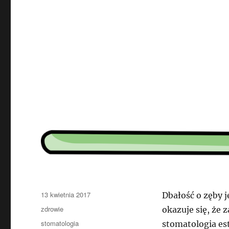
Data
13 kwietnia 2017
Dbałość o zęby j
publikacji
Kategorie
zdrowie
okazuje się, że
Tagi
stomatologia
stomatologia es