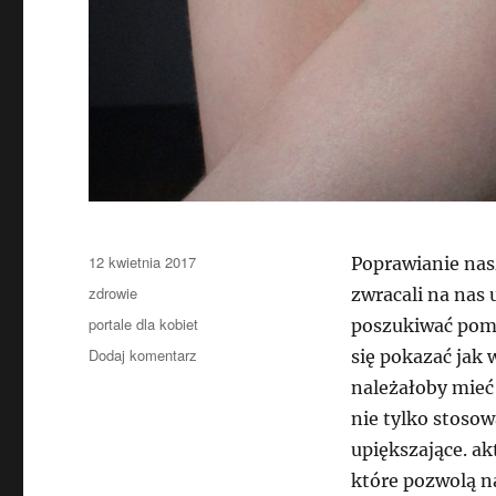
Data
12 kwietnia 2017
Poprawianie nas
publikacji
Kategorie
zdrowie
zwracali na nas 
Tagi
portale dla kobiet
poszukiwać pomo
do
Dodaj komentarz
się pokazać jak 
Sposób
należałoby mieć 
na
nie tylko stosow
pozbycie
się
upiększające. ak
problemu
które pozwolą n
braku