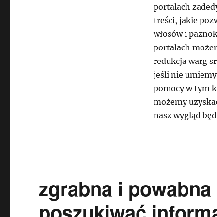
portalach zade
akceptacji
wyglądu
treści, jakie po
warg
włosów i paznokc
sromowych
portalach możem
–
gdzie
redukcja warg s
szukać
jeśli nie umiemy
informacji,
pomocy w tym ki
konsultacji
możemy uzyskać 
nasz wygląd będz
zgrabna i powabna 
poszukiwać informa