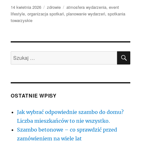
Data
Kategorie
Tagi
14 kwietnia 2026
zdrowie
atmosfera wydarzenia
,
event
publikacji
lifestyle
,
organizacja spotkań
,
planowanie wydarzeń
,
spotkania
towarzyskie
SZU
Szukaj:
OSTATNIE WPISY
Jak wybrać odpowiednie szambo do domu?
Liczba mieszkańców to nie wszystko.
Szambo betonowe – co sprawdzić przed
zamówieniem na wiele lat