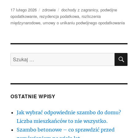
Data
Kategorie
Tagi
17 lutego 2026
zdrowie
dochody z zagranicy
,
podwójne
publikacji
opodatkowanie
,
rezydencja podatkowa
,
rozliczenia
międzynarodowe
,
umowy o unikaniu podwójnego opodatkowania
SZU
Szukaj:
OSTATNIE WPISY
Jak wybrać odpowiednie szambo do domu?
Liczba mieszkańców to nie wszystko.
Szambo betonowe – co sprawdzić przed