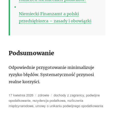
Niemiecki Finanzamt a polski
przedsiębiorca – zasady i obowiązki
Podsumowanie
Odpowiednie przygotowanie minimalizuje
ryzyko błędów. Systematyczność przynosi
realne korzyści.
Data
Kategorie
Tagi
17 kwietnia 2026
zdrowie
dochody z zagranicy
,
podwójne
publikacji
opodatkowanie
,
rezydencja podatkowa
,
rozliczenia
międzynarodowe
,
umowy o unikaniu podwójnego opodatkowania