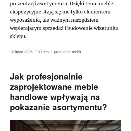
prezentacji asortymentu. Dzięki temu meble
ekspozycyjne stają się nie tylko elementem
wyposażenia, ale ważnym narzędziem
wspierającym sprzedaż i budowanie wizerunku
sklepu.
Data
Kategorie
Tagi
12 lipca 2026
biznes
producent mebli
publikacji
Jak profesjonalnie
zaprojektowane meble
handlowe wpływają na
pokazanie asortymentu?