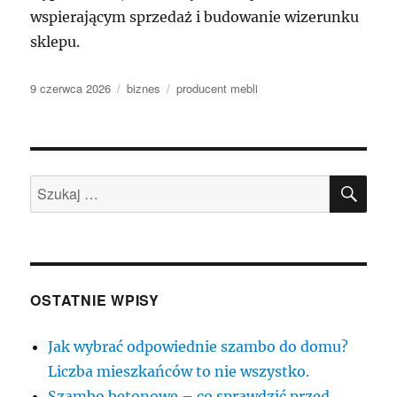
wspierającym sprzedaż i budowanie wizerunku
sklepu.
Data
Kategorie
Tagi
9 czerwca 2026
biznes
producent mebli
publikacji
SZU
Szukaj:
OSTATNIE WPISY
Jak wybrać odpowiednie szambo do domu?
Liczba mieszkańców to nie wszystko.
Szambo betonowe – co sprawdzić przed