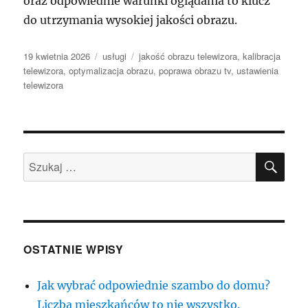
oraz odpowiednie warunki oglądania to klucz
do utrzymania wysokiej jakości obrazu.
Data
Kategorie
Tagi
19 kwietnia 2026
usługi
jakość obrazu telewizora
,
kalibracja
publikacji
telewizora
,
optymalizacja obrazu
,
poprawa obrazu tv
,
ustawienia
telewizora
SZU
Szukaj:
OSTATNIE WPISY
Jak wybrać odpowiednie szambo do domu?
Liczba mieszkańców to nie wszystko.