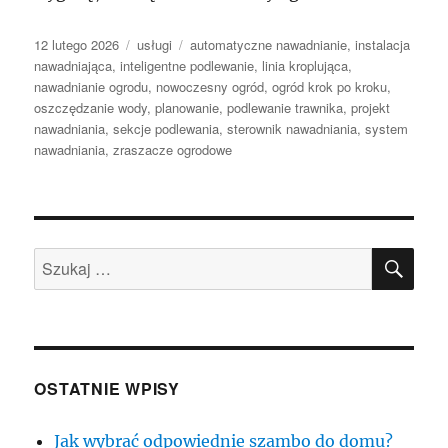
Data
Kategorie
Tagi
12 lutego 2026
usługi
automatyczne nawadnianie
,
instalacja
publikacji
nawadniająca
,
inteligentne podlewanie
,
linia kroplująca
,
nawadnianie ogrodu
,
nowoczesny ogród
,
ogród krok po kroku
,
oszczędzanie wody
,
planowanie
,
podlewanie trawnika
,
projekt
nawadniania
,
sekcje podlewania
,
sterownik nawadniania
,
system
nawadniania
,
zraszacze ogrodowe
SZU
Szukaj:
OSTATNIE WPISY
Jak wybrać odpowiednie szambo do domu?