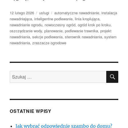
Data
Kategorie
Tagi
12 lutego 2026
usługi
automatyczne nawadnianie
,
instalacja
publikacji
nawadniająca
,
inteligentne podlewanie
,
linia kroplująca
,
nawadnianie ogrodu
,
nowoczesny ogród
,
ogród krok po kroku
,
oszczędzanie wody
,
planowanie
,
podlewanie trawnika
,
projekt
nawadniania
,
sekcje podlewania
,
sterownik nawadniania
,
system
nawadniania
,
zraszacze ogrodowe
SZU
Szukaj:
OSTATNIE WPISY
Jak wybrać odpowiednie szambo do domu?