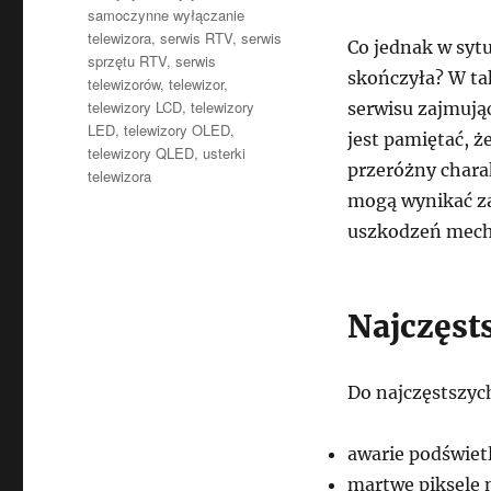
samoczynne wyłączanie
telewizora
,
serwis RTV
,
serwis
Co jednak w sytu
sprzętu RTV
,
serwis
skończyła? W ta
telewizorów
,
telewizor
,
telewizory LCD
,
telewizory
serwisu zajmują
LED
,
telewizory OLED
,
jest pamiętać, 
telewizory QLED
,
usterki
przeróżny chara
telewizora
mogą wynikać za
uszkodzeń mecha
Najczęst
Do najczęstszyc
awarie podświet
martwe piksele 