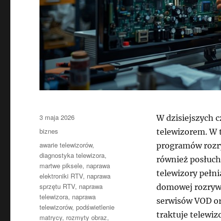
Data
3 maja 2026
W dzisiejszych 
publikacji
Kategorie
biznes
telewizorem. W 
Tagi
awarie telewizorów
,
programów rozry
diagnostyka telewizora
,
również posłuch
martwe piksele
,
naprawa
telewizory pełni
elektroniki RTV
,
naprawa
sprzętu RTV
,
naprawa
domowej rozrywk
telewizora
,
naprawa
serwisów VOD or
telewizorów
,
podświetlenie
traktuje telewi
matrycy
,
rozmyty obraz
,