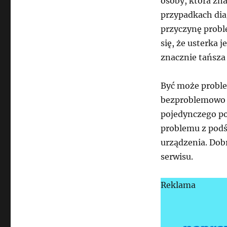
osoby, która zn
przypadkach dia
przyczynę probl
się, że usterka 
znacznie tańsza
Być może proble
bezproblemowo 
pojedynczego po
problemu z podś
urządzenia. Dob
serwisu.
Reklama