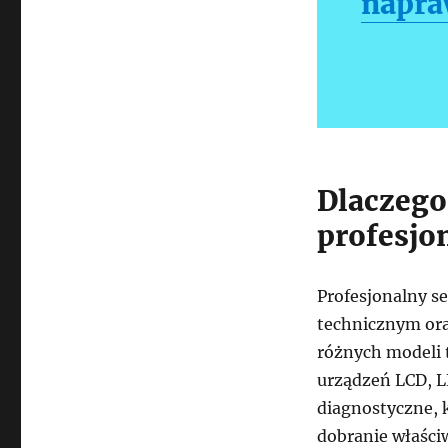
napra
Dlaczego
profesjo
Profesjonalny s
technicznym or
różnych modeli 
urządzeń LCD, L
diagnostyczne, 
dobranie właści