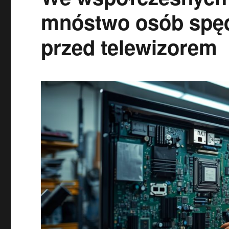
mnóstwo osób spęd
przed telewizorem