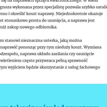
a się na naprawach sprzętu elektronicznego. W wielu
gnoza wykonana przez specjalistę pozwala szybko ustali
emu i określić koszt naprawy. Niejednokrotnie okazuje
jest stosunkowo prosta do usunięcia, a naprawa jest
 niż zakup nowego odbiornika.
m stanowi nieznaczna usterka, jaką można
naprawić ponosząc przy tym nieduży koszt. Wymiana
dzespołu, naprawa układu zasilania czy usunięcie
wietleniem często przywraca pełną sprawność
rym wyjściem będzie skorzystanie z usług fachowego