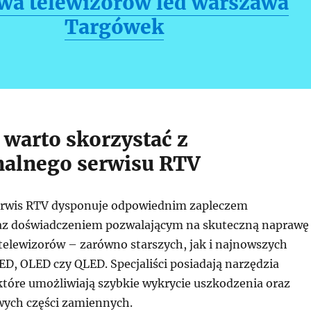
wa telewizorów led warszawa
Targówek
 warto skorzystać z
nalnego serwisu RTV
erwis RTV dysponuje odpowiednim zapleczem
az doświadczeniem pozwalającym na skuteczną naprawę
telewizorów – zarówno starszych, jak i najnowszych
ED, OLED czy QLED. Specjaliści posiadają narzędzia
które umożliwiają szybkie wykrycie uszkodzenia oraz
wych części zamiennych.