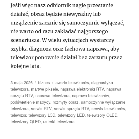
Jeśli więc nasz odbiornik nagle przestanie
działać, obraz będzie niewyraźny lub
urządzenie zacznie się samoczynnie wyłączać,
nie warto od razu zakładać najgorszego
scenariusza. W wielu sytuacjach wystarczy
szybka diagnoza oraz fachowa naprawa, aby
telewizor ponownie działał bez zarzutu przez
kolejne lata.
Data
Kategorie
Tagi
3 maja 2026
biznes
awarie telewizorów
,
diagnostyka
publikacji
telewizora
,
martwe piksele
,
naprawa elektroniki RTV
,
naprawa
sprzętu RTV
,
naprawa telewizora
,
naprawa telewizorów
,
podświetlenie matrycy
,
rozmyty obraz
,
samoczynne wyłączanie
telewizora
,
serwis RTV
,
serwis sprzętu RTV
,
serwis telewizorów
,
telewizor
,
telewizory LCD
,
telewizory LED
,
telewizory OLED
,
telewizory QLED
,
usterki telewizora